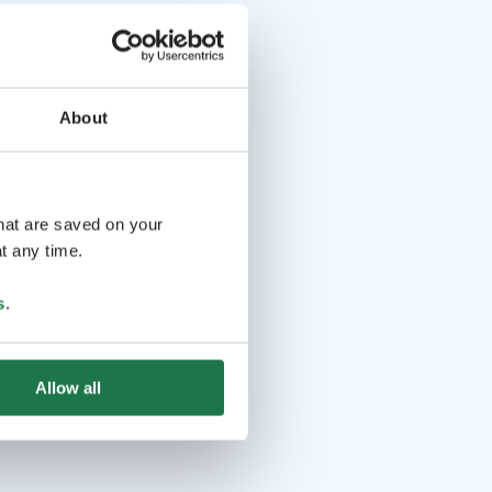
About
that are saved on your
t any time.
s
.
Allow all