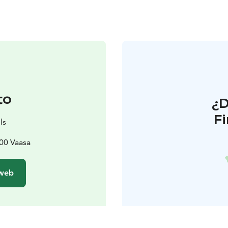
to
¿
F
ls
00 Vaasa
 web