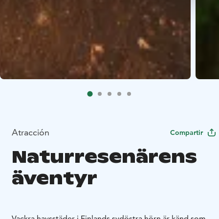
Atracción
Compartir
Naturresenärens
äventyr
Vackra havsstäder i Finlands sydöstra hörn är känd som