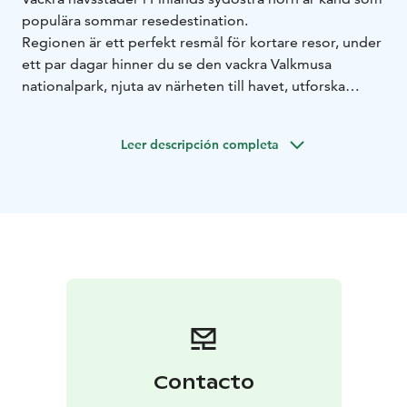
populära sommar resedestination.
Regionen är ett perfekt resmål för kortare resor, under
ett par dagar hinner du se den vackra Valkmusa
nationalpark, njuta av närheten till havet, utforska
naturstigarna i Santalahti och uppleva
forsränningsäventyr i Kymmene älvs brusande forsar.
Leer descripción completa
Utför dessa finns det en enorm mängd aktiviteter att
välja mellan.
Detta färdiga resepaket passar väldigt bra för båda
aktiva naturmänniskor, än som city vandrare.
Contacto