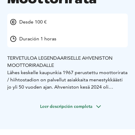
Desde 100 €
Duración 1 horas
TERVETULOA LEGENDAARISELLE AHVENISTON
MOOTTORIRADALLE
Lähes keskelle kaupunkia 1967 perustettu moottorirata
/ hiihtostadion on palvellut asiakkaita menestykkäästi
jo yli 50 vuoden ajan. Ahveniston kesä 2024 oli
menestys, alueella vieraili yli 100t ihmistä
vuodenaikana. Uusi Driftin -rata sai suuren suosion ja
Leer descripción completa
yritykset ovat löytäneet meidät asiakaspäivilleen.
Viikon vapaat harjoitusajat keräsivät monen moista
kulkinetta. Autokerhojen päivät olivat menestyksiä
kävijämäärineen, uutta Ahvenistoa haluttiin tulla