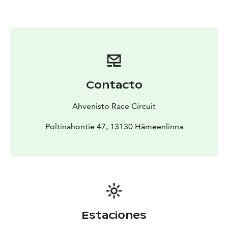
katsomaan kauempaakin. Vuoden 2025 kalenteri on
avattu. Olemme kasvaneet nuorena alueella isän kanssa
ja tiedämme mitä alue vaati huolenpidolta. Se että
nähdäänkö alueella esimerkiksi sirkusta norsuineen, niin
jää nähtäväksi.
Osta kyyditys kilpa-autolla synttäreille tai polttareihin.
Kyydityksen suorittaa ammattikuljettaja. Sovi ajankohta
Contacto
ostoksen jälkeen, tilausvahvistuksesta löytyvillä
yhteystiedoilla.
https://ahvenistoracecircuit.com/tuote/
Ahvenisto Race Circuit
kyyditys-kilpa-autolla-synttarit-polttarit/
Tapahtumat löydät nettisvuilta. Aina kun radalla on
Poltinahontie 47, 13130 Hämeenlinna
tyhjää, ei varauksia, on mahdollista harjoitella radalla
maksua vastaan.
Estaciones