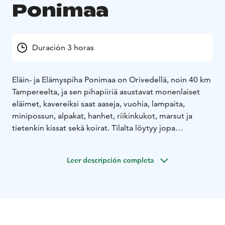
Ponimaa
Duración 3 horas
Eläin- ja Elämyspiha Ponimaa on Orivedellä, noin 40 km
Tampereelta, ja sen pihapiiriä asustavat monenlaiset
eläimet, kavereiksi saat aaseja, vuohia, lampaita,
minipossun, alpakat, hanhet, riikinkukot, marsut ja
tietenkin kissat sekä koirat. Tilalta löytyy jopa
maahismökki, sammakkolampi ja keppihevostalli. Jos
oikein tarkkaan katsoo, saattaa nähdä jopa keijuja,
Leer descripción completa
maahisia ja haltioita.