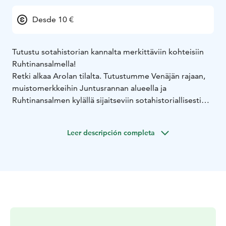
Desde 10 €
Tutustu sotahistorian kannalta merkittäviin kohteisiin
Ruhtinansalmella!
Retki alkaa Arolan tilalta. Tutustumme Venäjän rajaan,
muistomerkkeihin Juntusrannan alueella ja
Ruhtinansalmen kylällä sijaitseviin sotahistoriallisesti
kiinnostaviin kohteisiin.
Voit yhdistää retkeen myös majoituksen ja ruokailun
Leer descripción completa
Arolassa sekä karhunkatselua.