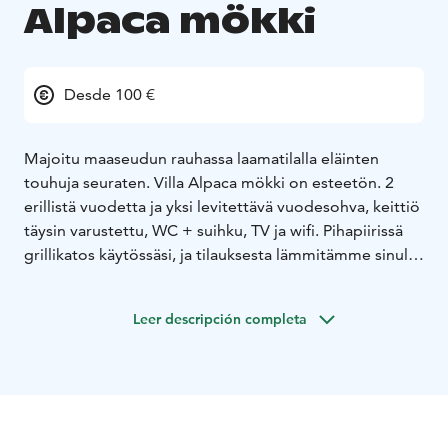
Alpaca mökki
Desde 100 €
Majoitu maaseudun rauhassa laamatilalla eläinten
touhuja seuraten. Villa Alpaca mökki on esteetön. 2
erillistä vuodetta ja yksi levitettävä vuodesohva, keittiö
täysin varustettu, WC + suihku, TV ja wifi. Pihapiirissä
grillikatos käytössäsi, ja tilauksesta lämmitämme sinulle
paljun, josta erillinen maksu. Pihapelejä ja trampoliini.
Leer descripción completa