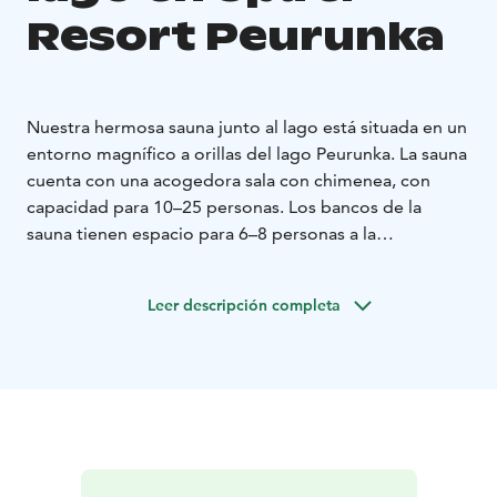
Resort Peurunka
Nuestra hermosa sauna junto al lago está situada en un
entorno magnífico a orillas del lago Peurunka. La sauna
cuenta con una acogedora sala con chimenea, con
capacidad para 10–25 personas. Los bancos de la
sauna tienen espacio para 6–8 personas a la
vez.
Disfruta del calor del sol vespertino y date un
refrescante chapuzón en el lago desde el muelle.
Leer descripción completa
También puedes reservar la sauna de humo adyacente
para tu uso exclusivo.
Consultas de reserva
Servicio de
ventas de Peurunka:
Correo electrónico:
peurunka@peurunka.fi
Teléfono: 020 751 6300