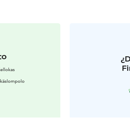
to
¿
F
Kellokas
Äkäslompolo