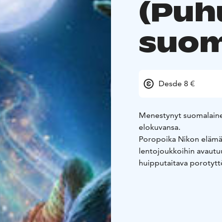
(Pu
suom
Desde 8 €
Menestynyt suomalaine
elokuvansa.
Poropoika Nikon elämää
lentojoukkoihin avautuu
huipputaitava porotyttö
Niko on sekä vaikuttunu
aattolentoa varten paka
lähteä etsimään kadonne
Wilman kanssa. Pian re