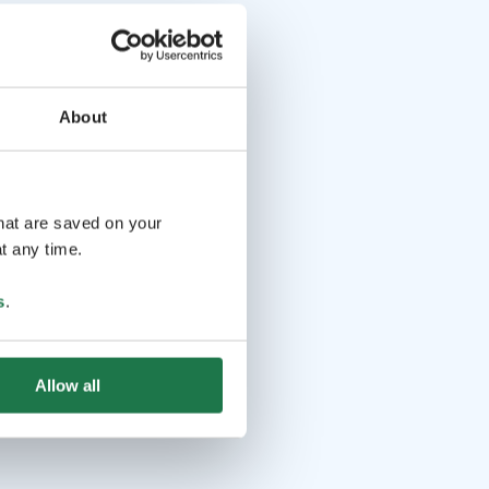
About
that are saved on your
t any time.
s
.
Allow all