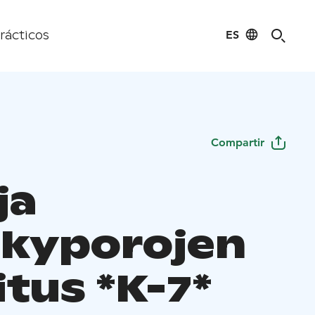
ES
rácticos
Compartir
ja
kyporojen
tus *K-7*