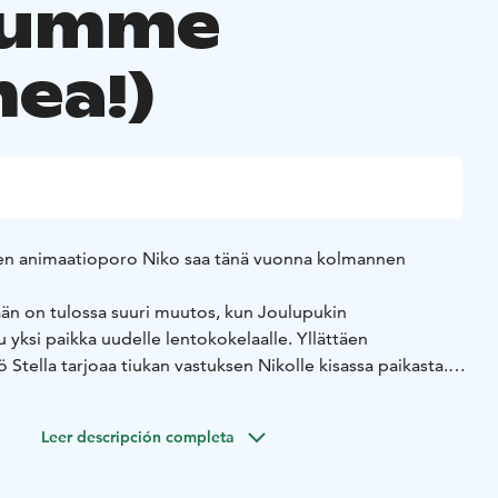
humme
ea!)
n animaatioporo Niko saa tänä vuonna kolmannen
n on tulossa suuri muutos, kun Joulupukin
 yksi paikka uudelle lentokokelaalle. Yllättäen
 Stella tarjoaa tiukan vastuksen Nikolle kisassa paikasta.
t että harmissaan Stellan taitavuudesta. Eräänä yönä
ttu Joulupukin reki sekä Stella katoavat. Niko päättää
Leer descripción completa
ita yhdessä ystäviensä liito-orava Juliuksen ja lumikko
tkikunta kohtaa Myrskyporot ja löytää salaisuuden.