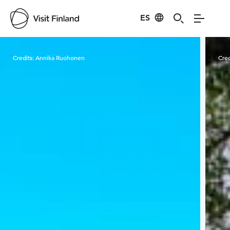
ES
Visit Finland
Credits:
Annika Ruohonen
Cred