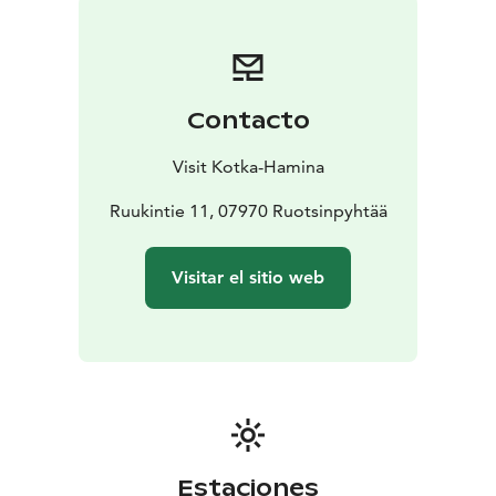
por una serrería.
Esta singular y encantadora villa, con sus edificios
bañados en rojo y su museo al aire libre, ha
permanecido prácticamente intacta hasta nuestros
Contacto
días, y está protegida por la Agencia del Patrimonio de
Finlandia. El Museo de la Forja incluye una vieja
Visit Kotka-Hamina
herrería y una rueda de molino que aún funciona. En las
proximidades también hay una galería de arte y un
Ruukintie 11, 07970 Ruotsinpyhtää
montón de restaurantes y tiendas de artesanía.
Strömfors ofrece al amante de la naturaleza senderos y
Visitar el sitio web
cascadas de gran belleza, y en la villa puedes alquilar
bicicletas, botes, canoas, tablas de paddle surf y
kayaks. Reserva tu estancia en un hotel, casa de
huéspedes o cabaña de la localidad, y vivirás una
experiencia en el corazón de la historia de la artesanía,
rodeado de naturaleza de belleza espectacular.
Además, desde Strömfors puedes hacer una fantástica
excursión de 8 kilómetros hasta el lago Kukuljärvi.
Estaciones