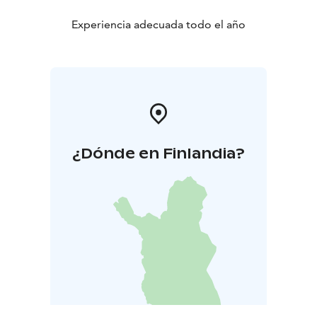
Disfrutarás de vistas desde acantilados y de bellos
paisajes al borde del lago, y podrás comer y hasta
Experiencia adecuada todo el año
encender una hoguera en la zona de picnic con
lavabos. ¡Y no te olvides de traer bañador!
La rama más occidental del río Kymijoki que pasa ceca
de Strömfors fue en otro tiempo la frontera entre
Rusia y Suecia. Esta línea fue dibujada en el mapa en
1743 en virtud del tratado de Åbo
¿Dónde en Finlandia?