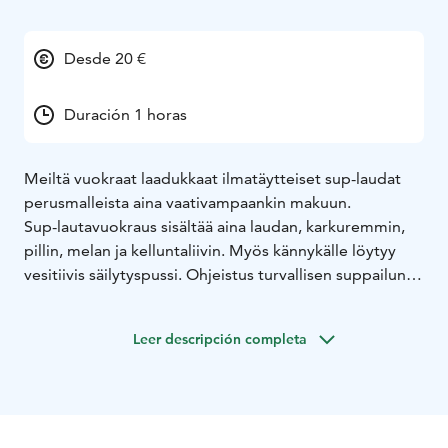
Desde 20 €
Duración 1 horas
Meiltä vuokraat laadukkaat ilmatäytteiset sup-laudat
perusmalleista aina vaativampaankin makuun.
Sup-lautavuokraus sisältää aina laudan, karkuremmin,
pillin, melan ja kelluntaliivin. Myös kännykälle löytyy
vesitiivis säilytyspussi. Ohjeistus turvallisen suppailun
alkuun kuuluu tarvittaessa aina vuokrauksen hintaan.
Järjestämme myös kursseja ja retkiä tutustumaan
Leer descripción completa
kauniiseen järveen ja opettelemaan sup-laudalla
melomista ohjaajien kanssa.