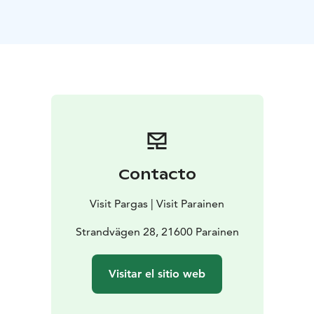
siglos XII y XIII en la suave pendiente que desemboca
en la playa fueron probablemente obra de los mismos
constructores que la iglesia.
Este municipio debe su densidad de población al
frenético periodo de desarrollismo urbano de finales
del siglo XVIII. Muchos de los edificios se han
reconstruido y su aspecto se ha modificado.
Contacto
Visit Pargas | Visit Parainen
Strandvägen 28, 21600 Parainen
Visitar el sitio web