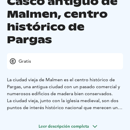
Casco antiguo de
Malmen, centro
histórico de
Pargas
Gratis
La ciudad vieja de Malmen es el centro histórico de
Pargas, una antigua ciudad con un pasado comercial y
numerosos edificios de madera bien conservados.
La ciudad vieja, junto con la iglesia medieval, son dos
puntos de interés histórico nacional que merecen una
visita. Te invitamos a conocer esta fascinante ciudad, su
rico pasado y sus edificios de interés histórico.
Los
Leer descripción completa
primeros edificios de madera construidos durante los