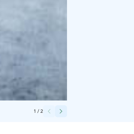
Credits:
Tiia Ennala/VisitKangasala
1
/
2