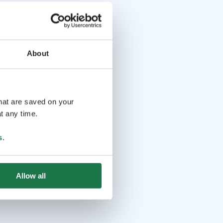
About
that are saved on your
t any time.
s
.
Allow all