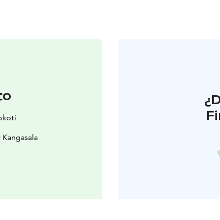
to
¿
F
okoti
 Kangasala