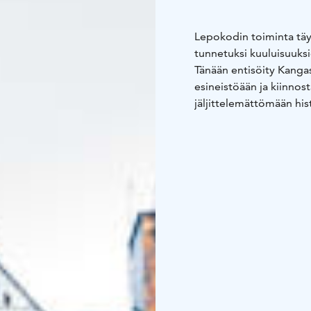
Lepokodin toiminta täys
tunnetuksi kuuluisuuksie
Tänään entisöity Kangas
esineistöään ja kiinnost
jäljittelemättömään his
- Opastettu matkailuk
tilauksesta
- Saunaraken