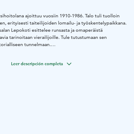
ihoitolana ajoittuu vuosiin 1910-1986. Talo tuli tuolloin
n, erityisesti taiteilijoiden lomailu- ja työskentelypaikkana.
alan Lepokoti esittelee runsasta ja omaperäistä
avia tarinoitaan vierailijoille. Tule tutustumaan sen
torialliseen tunnelmaan.
ohde
- Juhla- ja kokoustila
- Ruoka- ja kahvilapalvelut
nuksessa mm. tilava sauna, takkahuone ja keittiö
Leer descripción completa