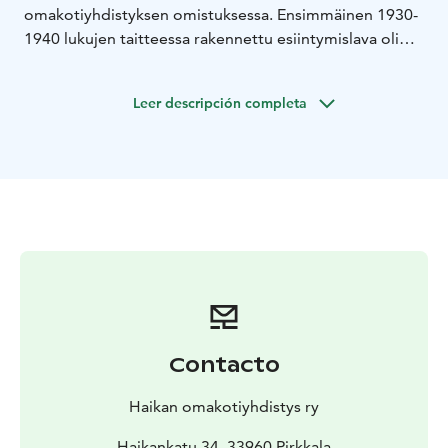
omakotiyhdistyksen omistuksessa. Ensimmäinen 1930-
1940 lukujen taitteessa rakennettu esiintymislava oli
pieni (36 m²) ja avonainen, ilman kattoa. Se laajennettiin
vuonna 1945 noin 80 m² tanssilavaksi. Nykyisen,
Leer descripción completa
vuonna 1955 valmistuneen katetun "Haikanniemen
huvilavan" suunnitteli Jukka Rotvius.
Contacto
Haikan omakotiyhdistys ry
Haikankatu 34, 33960 Pirkkala