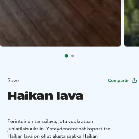
Save
Compartir
Haikan lava
Perinteinen tanssilava, jota vuokrataan
juhlatilaisuuksiin. Yhteydenotot sähköpostitse.
Haikan lava on ollut alusta saakka Haikan