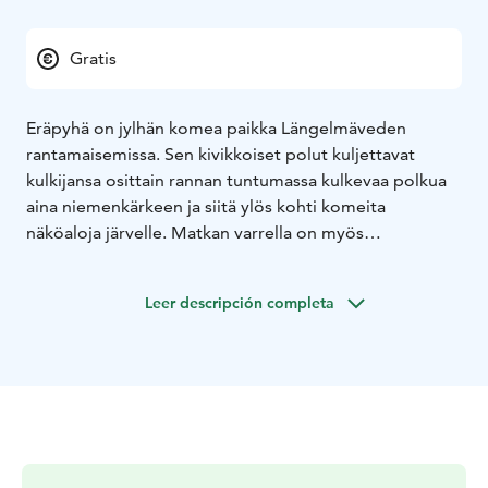
Gratis
Eräpyhä on jylhän komea paikka Längelmäveden
rantamaisemissa. Sen kivikkoiset polut kuljettavat
kulkijansa osittain rannan tuntumassa kulkevaa polkua
aina niemenkärkeen ja siitä ylös kohti komeita
näköaloja järvelle. Matkan varrella on myös
Nunnankirkko, joka on muinainen uhripaikka. Niemen
kärjestä näet järvellä olevan, erikoisen näköisen
Leer descripción completa
merimerkin, joka muistuttaa daavidin tähteä. Merkki on
aiheuttanut pohdintoja ja ihmetystä, mutta
edelleenkään ei tiedetä, miksi se on saanut tähden
ulkomuodon. Yksi arvelu on, että lahdelta aukeaa
viiteen suuntaan vesireitit ja viisisakarainen tähti on
merkkinä siitä. Tämä paikka huokuu historiaa ja
tarinoita. Samalla se on rauhan tyyssija ja