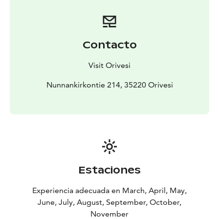
auringonlaskujen aitiopaikka.
Reitin alkuosa on esteetön ensimmäiselle laavulle
saakka. Muilta osin reitti on kivikkoinen ja juurakkoinen
ja osittain erittäin haastava kulkea.
Contacto
Ei talvikunnossapitoa.
Visit Orivesi
Nunnankirkontie 214, 35220 Orivesi
Estaciones
Experiencia adecuada en March, April, May,
June, July, August, September, October,
November