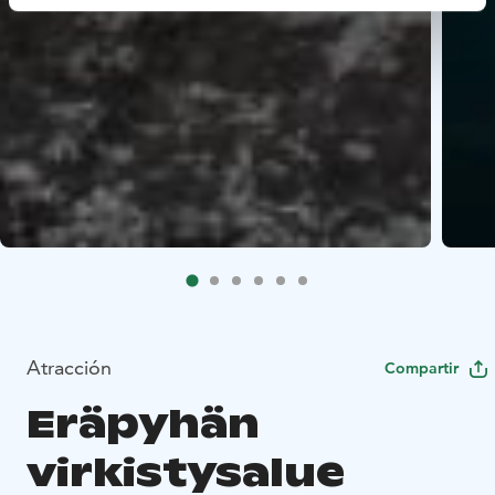
Atracción
Compartir
Eräpyhän
virkistysalue