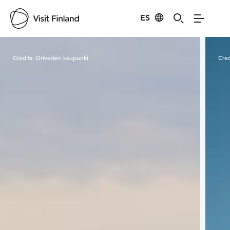
ES
Visit Finland
Credits:
Oriveden kaupunki
Cred