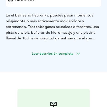
En el balneario Peurunka, puedes pasar momentos
relajándote o más activamente moviéndote y
entrenando. Tres toboganes acuáticos diferentes, una
pista de wibit, bañeras de hidromasaje y una piscina
fluvial de 100 m de longitud garantizan que el spa
Peurunka tenga algo que hacer para todas las edades.
También contamos con
- sauna temática: sauna
Leer descripción completa
Saraakallio Rock art
- mundo de duchas: experimente
los sonidos, olores y diferentes formas del agua,
¡incluido el trueno!
- Acogedor bar en la piscina
Bienvenido a nuestro balneario.