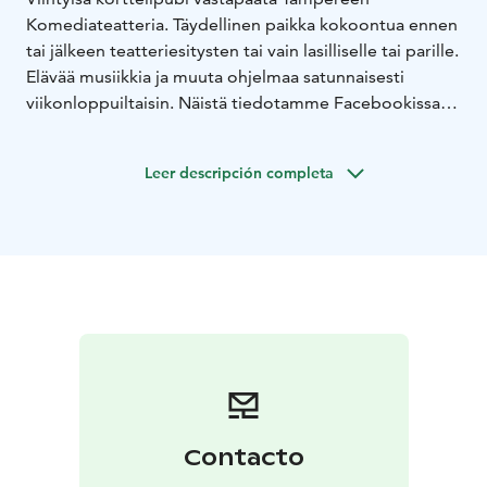
Komediateatteria. Täydellinen paikka kokoontua ennen
tai jälkeen teatteriesitysten tai vain lasilliselle tai parille.
Elävää musiikkia ja muuta ohjelmaa satunnaisesti
viikonloppuiltaisin. Näistä tiedotamme Facebookissa.
Jos nälkä yllättää kesken illanistujaisten, voit tilata
ruokaa vaikkapa lähipizzeriasta ja osaava
Leer descripción completa
henkilökuntamme suosittelee ruokaasi sopivat juomat
ja tarjoaa ruokailuvälineet. Kesäaikaan voit nauttia
juomat myös terassilla.
Contacto