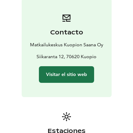
La sabrosa comida se prepara a partir de materias
primas de alta calidad, proporcionadas por
productores locales siempre que es posible. Además
de la comida local, Saana ofrece también una amplia
Contacto
gama de bebidas locales que proceden, por ejemplo,
de la cervecería RPS y de la destilería Lignell &
Matkailukeskus Kuopion Saana Oy
Piispanen, situadas a menos de 1 km de Saana.
Siikaranta 12, 70620 Kuopio
Visitar el sitio web
Estaciones