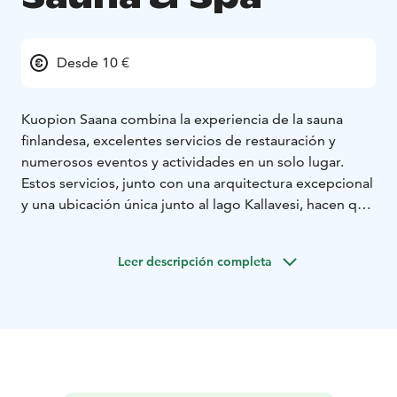
Desde 10 €
Kuopion Saana combina la experiencia de la sauna
finlandesa, excelentes servicios de restauración y
numerosos eventos y actividades en un solo lugar.
Estos servicios, junto con una arquitectura excepcional
y una ubicación única junto al lago Kallavesi, hacen que
Saana sea uno de los lugares más interesantes para
visitar en la Región de los Lagos.
Leer descripción completa
Podrás relajarte en nuestro spa, que cuenta con una
sauna mixta de 30 plazas, jacuzzi interior, ducha
sensorial y tumbonas calientes. La zona exterior del
spa cuenta con una sauna de humo y dos piscinas
climatizadas.
Después de 2 horas en la sauna, llega el momento de
degustar los magníficos platos del restaurante Saana.