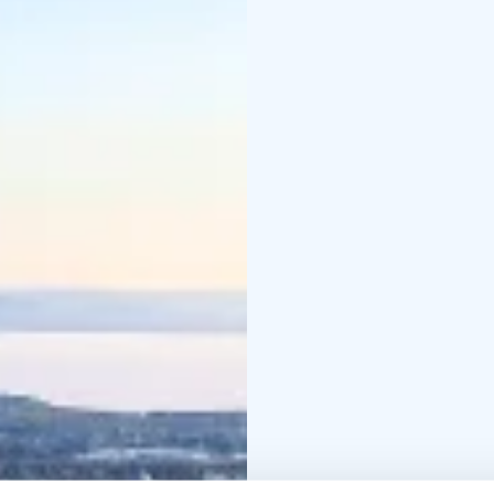
Su guía lo recogerá po
Rovaniemi a través del 
hermosas vistas que ofr
hora de una caminata de
raquetas de nieve con 
Su guía lo llevará a lo
naturaleza ártica en la
oportunidad de observa
un abeto adulto puede s
típico del Parque Nacion
Mientras camina por este
enseñará más sobre la n
bocadillo de barbacoa 
caliente. Esta es una 
encender un fuego como
encendedor, su guía us
encontrar en la natura
como -30 ° C).