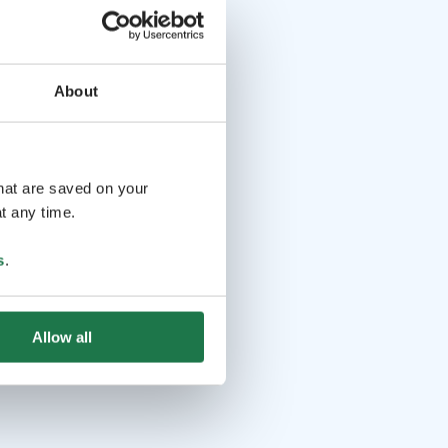
About
that are saved on your
t any time.
s
.
Allow all