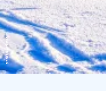
Credits:
Dominik Trubač