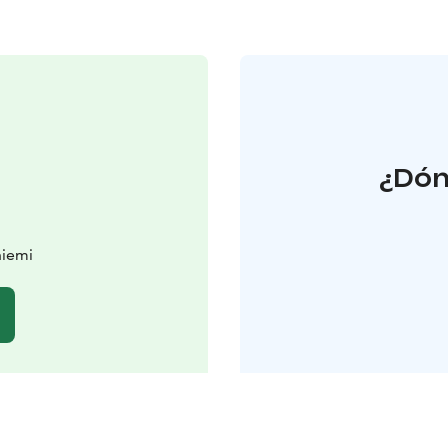
¿Dón
niemi