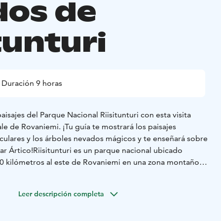
dos de
tunturi
Duración 9 horas
isajes del Parque Nacional Riisitunturi con esta visita
le de Rovaniemi. ¡Tu guía te mostrará los paisajes
culares y los árboles nevados mágicos y te enseñará sobre
ar Ártico!
Riisitunturi es un parque nacional ubicado
 kilómetros al este de Rovaniemi en una zona montañosa
a. El Parque Nacional Riisitunturi es famoso por tener
génicos de invierno con majestuosos árboles nevados.
Leer descripción completa
e y hielo convierten a los abetos en grandes malvaviscos
turistas y entusiastas de la fotografía de todo el mundo.