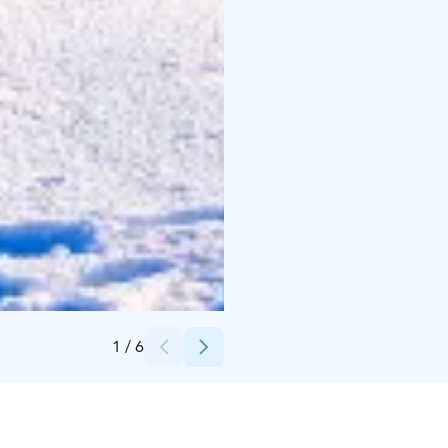
Credits:
Dominik Trubač
1
/
6