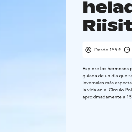
hela
Riisi
Desde 155 €
Explore los hermosos pa
guiada de un día que sa
invernales más especta
la vida en el Círculo Pol
aproximadamente a 150
de la Laponia finlandes
hermosos paisajes foto
Espesos mantos de niev
hinchados que atraen a 