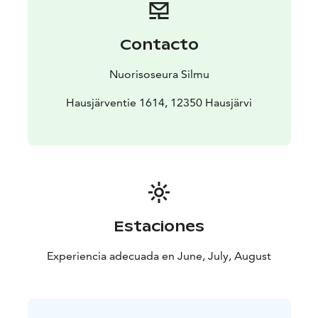
vastaa Piirivuoren kyläyhdistyksen puffetti. Tehokkaasta
liikenteenohjauksesta ja järjestyksenvalvonnasta vastaa
alajaosto Pallomahat. Uutuutena alueella on myös
Contacto
anniskeluoikeudet.
Nuorisoseura Silmu
Hausjärventie 1614, 12350 Hausjärvi
Estaciones
Experiencia adecuada en June, July, August