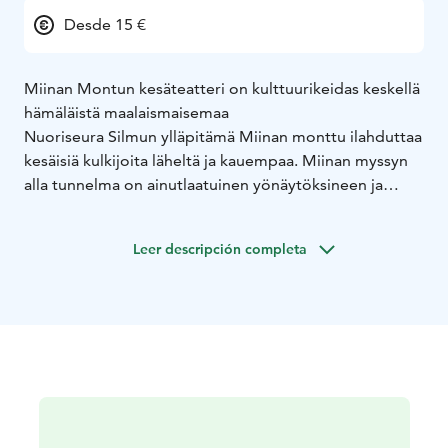
Desde 15 €
Miinan Montun kesäteatteri on kulttuurikeidas keskellä
hämäläistä maalaismaisemaa
Nuoriseura Silmun ylläpitämä Miinan monttu ilahduttaa
kesäisiä kulkijoita läheltä ja kauempaa. Miinan myssyn
alla tunnelma on ainutlaatuinen yönäytöksineen ja
tunteita herättävine esityksineen. Vuodesta toiseen
katsomot täyttyvät ennätyslukemiin. Moni
Leer descripción completa
ihmetteleekin, onko kyse tosiaan harrastajateatterista.
Miinan monttu otettiin nuorisoseura Silmun käyttöön
vuonna 1993. Vuonna 2005 rakennettiin upea katos,
“Miinan myssy”, joka suojaa sateelta ja antaa
laadukkaan akustiikan esityksille. Katsomoon mahtuu n.
500 katsojaa ja eturivi on varattu invapaikoille, joihin
pääsee niin rollaattorilla kuin pyörätuolillakin.
Kesäteatteriesitysten monipuolisesta väliaikatarjoilusta