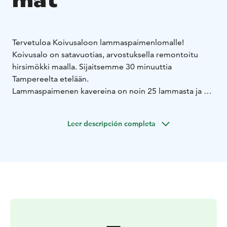
mat
Tervetuloa Koivusaloon lammaspaimenlomalle!
Koivusalo on satavuotias, arvostuksella remontoitu
hirsimökki maalla. Sijaitsemme 30 minuuttia
Tampereelta etelään.
Lammaspaimenen kavereina on noin 25 lammasta ja 8
kanaa, joista lomalainen huolehtii. Lampaiden
laiduntamisen katselu on rentouttavaa.
Leer descripción completa
Meiltä löytyy myös sauna ja kylpypalju. Lemmikitkin
ovat tervetulleita. Koivusalon lomalaisten käytettävissä
on ilmaiseksi loman aikana myös Hongatar
soutuveneineen, joka on yksityinen laavupaikka noin 3
km:n päässä.
Tervetuloa luonnonrauhaan maalle!