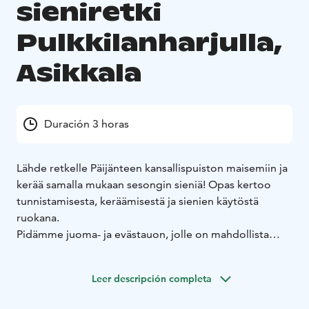
sieniretki
Pulkkilanharjulla,
Asikkala
Duración 3 horas
Lähde retkelle Päijänteen kansallispuiston maisemiin ja
kerää samalla mukaan sesongin sieniä! Opas kertoo
tunnistamisesta, keräämisestä ja sienien käytöstä
ruokana.
Pidämme juoma- ja evästauon, jolle on mahdollista
järjestää pieniä maistiaisia sieniruoista. Tauolla kuulet
myös, mitkä piirteet tekevät Pulkkilanharjusta
Leer descripción completa
arvokkaan Salpausselkä Geopark -kohteen.
Retkellä kuljetaan vaihtelevassa harjumaastossa. Kesto