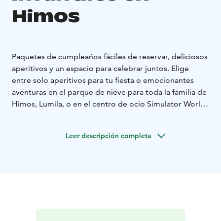
Himos
Paquetes de cumpleaños fáciles de reservar, deliciosos
aperitivos y un espacio para celebrar juntos. Elige
entre solo aperitivos para tu fiesta o emocionantes
aventuras en el parque de nieve para toda la familia de
Himos, Lumila, o en el centro de ocio Simulator World.
¡Una celebración divertida y sin complicaciones para
los niños, justo al lado de las pistas y las actividades!
Leer descripción completa
Apto para grupos de cualquier tamaño: fiestas de
cumpleaños que hacen las delicias de los niños y
facilitan la vida a los padres.