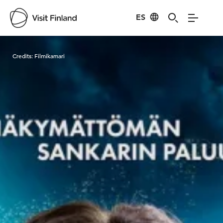
ES
Visit Finland
Credits:
Filmikamari