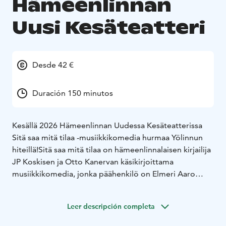
Hämeenlinnan
Uusi Kesäteatteri
Desde 42 €
Duración 150 minutos
Kesällä 2026 Hämeenlinnan Uudessa Kesäteatterissa
Sitä saa mitä tilaa -musiikkikomedia hurmaa Yölinnun
hiteillä!
Sitä saa mitä tilaa on hämeenlinnalaisen kirjailija
JP Koskisen ja Otto Kanervan käsikirjoittama
musiikkikomedia, jonka päähenkilö on Elmeri Aaro
Pessi. Rock’n’ rollin kuninkaan innoittaman nimensä
mukaisesti Elmeriä voisi luonnehtia ”ihan tavalliseksi
Leer descripción completa
Elvikseksi”. Päivisin Elmeri pukeutuu verkkokaupan
varastomiehen haalareihin, mutta iltasin ”Elpee”