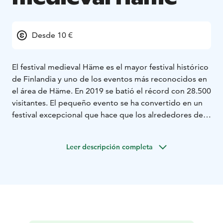
Desde 10 €
El festival medieval Häme es el mayor festival histórico
de Finlandia y uno de los eventos más reconocidos en
el área de Häme. En 2019 se batió el récord con 28.500
visitantes. El pequeño evento se ha convertido en un
festival excepcional que hace que los alrededores del
castillo te lleven por un viaje de color a la época
medieval, y se celebra durante una semana todos los
Leer descripción completa
meses de agosto.
Durante el fin de semana, el festival incluye un torneo
de fuego, taberna, artistas, combates de vikingos,
combates históricos medievales, amigos de los
animales y un área para niños. Para una experiencia
medieval completa, hay todo tipo de programas que
atraen también a visitantes de otros países.