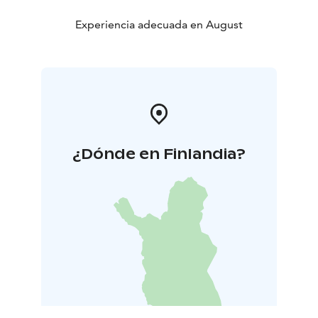
jabón, tintoreros de hilos y armas medievales. ¡Te están
esperando para que los pruebes!
Experiencia adecuada en August
¡Ven a ver y a vivir la experiencia del festival medieval
Häme con nosotros!
¿Dónde en Finlandia?