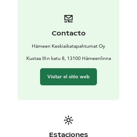
También llegarán cientos de campistas, que suelen
llegar el miércoles, y se quedarán para disfrutar del
ambiente medieval con nosotros hasta el domingo por
la noche. Las zonas de acampada están divididas por
Contacto
temáticas: Vikingos, campamento medieval, caballeros
y campamento de fantasía para aficionados a la fantasía
Hämeen Keskiaikatapahtumat Oy
medieval y campamento de plástico para el resto de
campistas. Para acampar en una zona específica se
Kustaa III:n katu 8, 13100 Hämeenlinna
debe tener el tipo de tienda y ropa de cama que
requiere la temática.
Visitar el sitio web
Los artistas y vendedores del mercado dan un toque
internacional al evento. Muchos de ellos llegan de
países de Europa del Este y de toda Europa. La
espectacular vista del castillo, la música medieval de
fondo, la zona del mercado medieval y los talleres
crean una experiencia general difícil de conseguir en
otro lugar. Descubre los olores y sonidos del callejón
de los herreros, dónde encontrarás fabricantes de
Estaciones