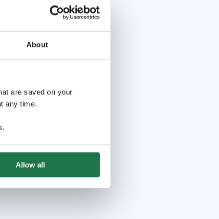
About
that are saved on your
t any time.
s
.
Allow all