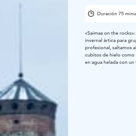
Duración 75 minu
«Saimaa on the rocks»: 
invernal ártica para gr
profesional, saltamos a
cubitos de hielo como un corcho. Sesión segura y guia
en agua helada con un 
experiencia invernal pr
castillo no se congela n
experiencia de flotar e
sesión.
Lago Saimaa, Visit Lake