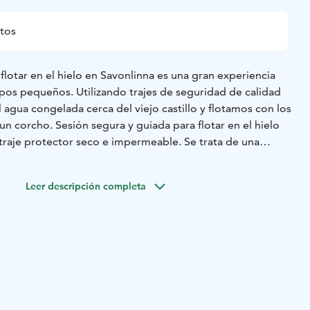
tos
flotar en el hielo en Savonlinna es una gran experiencia
upos pequeños. Utilizando trajes de seguridad de calidad
l agua congelada cerca del viejo castillo y flotamos con los
da para flotar en el hielo
traje protector seco e impermeable. Se trata de una
ivada en Savonlinna. La zona del arroyo junto al antiguo
i siquiera en los días más fríos y es el lugar ideal para esta
Leer descripción completa
n el hielo ártico. Se sirve una bebida caliente después de la
 Saimaa, Visit Saimaa, Visit Savonlinna