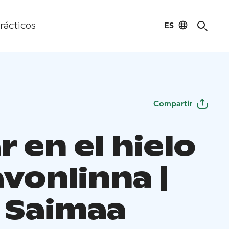
ES
rácticos
Compartir
r en el hielo
vonlinna |
 Saimaa