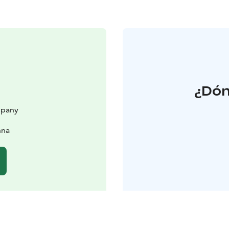
¿Dón
mpany
nna