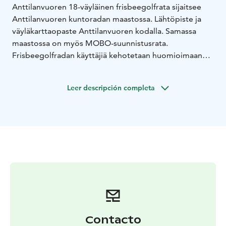
Anttilanvuoren 18-väyläinen frisbeegolfrata sijaitsee
Anttilanvuoren kuntoradan maastossa. Lähtöpiste ja
väyläkarttaopaste Anttilanvuoren kodalla. Samassa
maastossa on myös MOBO-suunnistusrata.
Frisbeegolfradan käyttäjiä kehotetaan huomioimaan
suunnistajat ja muut kulkijat.
Voit lainata frisbeegolfkiekkoja Vesilahden kirjastosta
Leer descripción completa
PIKI-kirjastokortilla.
Parkkipaikat sijaitsevat ensimmäisen väylän
heittopaikan läheisyydessä.
Contacto