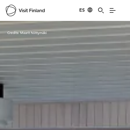
ES
Visit Finland
Credits:
Maarit Niittymäki