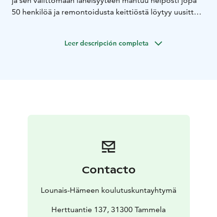
ja sen välittömään läheisyyteen mahtuu helposti jopa
50 henkilöä ja remontoidusta keittiöstä löytyy uusittu
astiasto. Samalta alueelta löytyy myös Honkasauna,
jonka voi vuokrata yhdessä Honkapirtin kanssa tai
Leer descripción completa
erikseen.
Contacto
Lounais-Hämeen koulutuskuntayhtymä
Herttuantie 137, 31300 Tammela