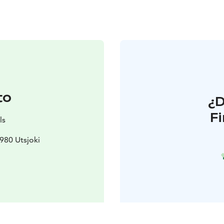
to
¿
F
ls
980 Utsjoki