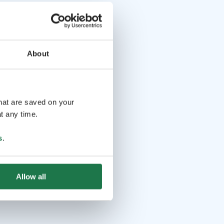
About
that are saved on your
t any time.
s
.
Allow all