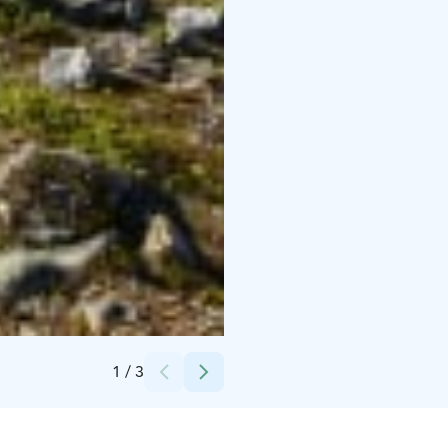
Credits:
Anne-Marie Holm
1
/
3