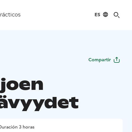
ES
rácticos
Compartir
ijoen
ävyydet
Duración 3 horas