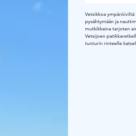
Vetsikkoa ympäröiviltä 
pysähtymään ja nauttima
mutkikkaina tarjoten a
Vetsijoen patikkaretkel
tunturin rinteelle kats
antoisa maaston kasvill
Retkellä nautitaan kahv
sekä yli viisi vuotiaille