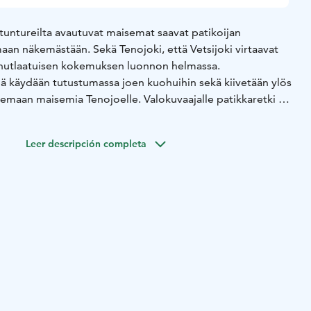
tuntureilta avautuvat maisemat saavat patikoijan
an näkemästään. Sekä Tenojoki, että Vetsijoki virtaavat
inutlaatuisen kokemuksen luonnon helmassa.
lä käydään tutustumassa joen kuohuihin sekä kiivetään ylös
elemaan maisemia Tenojoelle. Valokuvaajalle patikkaretki on
isuuden, polkujen ja näköalojen puolesta.
it lisukkeineen. Retki sopii hyvän peruskunnon omaaville
Leer descripción completa
 lapsille. Lumipeitteisenä aikana retki tehdään lumikengillä.