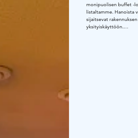
monipuolisen buffet -lo
listaltamme. Hanoista v
sijaitsevat rakennuksen
yksityiskäyttöön.
Katsottavaksi live urhei