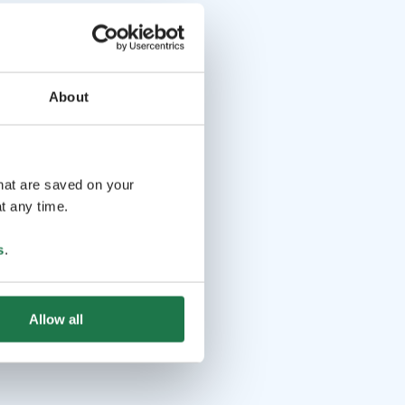
About
that are saved on your
t any time.
s
.
Allow all