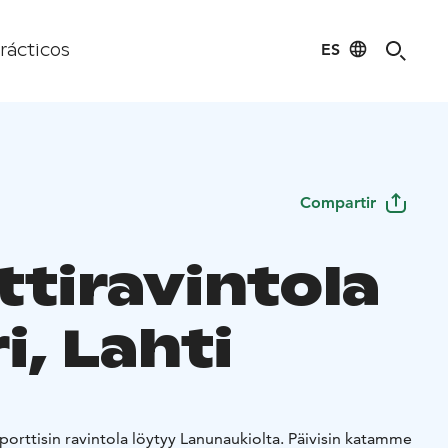
ES
rácticos
Compartir
ttiravintola
i, Lahti
orttisin ravintola löytyy Lanunaukiolta. Päivisin katamme