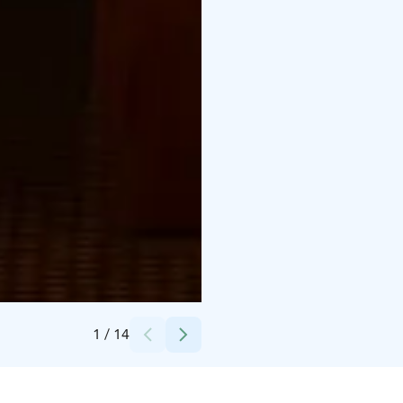
Credits:
Joona Sillgren
1
/
14