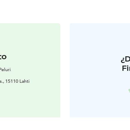
to
¿
F
Peluri
s., 15110 Lahti