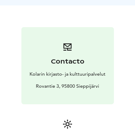
kotiseutumuseoon. Museon pihapiirissä söpöt
kesälampaat Hilma ja Onni!
Paulaharju-viikon monipuolisen ohjelman
yksityiskohtineen löydät tapahtuman verkkosivuilta
(linkki alla).
Contacto
Kolarin kirjasto- ja kulttuuripalvelut
Rovantie 3, 95800 Sieppijärvi