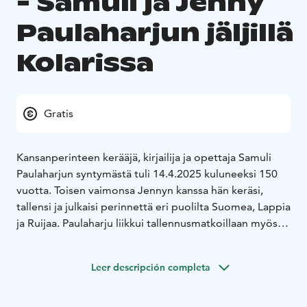
- Samuli ja Jenny
Paulaharjun jäljillä
Kolarissa
Gratis
Kansanperinteen kerääjä, kirjailija ja opettaja Samuli
Paulaharjun syntymästä tuli 14.4.2025 kuluneeksi 150
vuotta. Toisen vaimonsa Jennyn kanssa hän keräsi,
tallensi ja julkaisi perinnettä eri puolilta Suomea, Lappia
ja Ruijaa. Paulaharju liikkui tallennusmatkoillaan myös
Tornionlaaksossa rajan molemmin puolin 1920- ja 1930-
luvulla ja kirjoitti runsaasti Kolarin asutushistoriasta,
Leer descripción completa
vanhoista elinkeinoista, tavoista ja muista aihealueista.
Teemaviikolla Paulaharjun perintöä elävöitetään eri
tavoin. Samalla pääset tutustumaan Kolarin