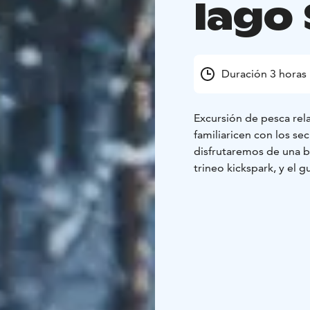
lago
Duración 3 horas
Excursión de pesca rel
familiaricen con los se
disfrutaremos de una be
trineo kickspark, y el g