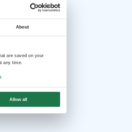
About
that are saved on your
t any time.
s
.
Allow all