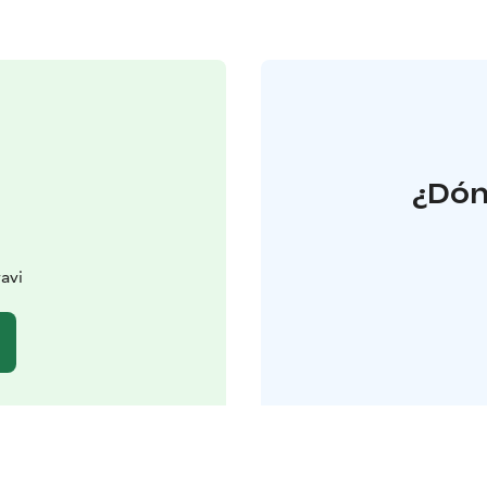
¿Dón
avi