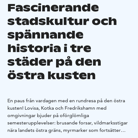
Fascinerande
stadskultur och
spännande
historia i tre
städer på den
östra kusten
En paus från vardagen med en rundresa på den östra
kusten! Lovisa, Kotka och Fredrikshamn med
omgivningar bjuder på oförglömliga
semesterupplevelser: brusande forsar, vildmarksstigar
nära landets östra gräns, myrmarker som fortsätter
ända fram till horisonten, idylliska kuststäder vid öppet