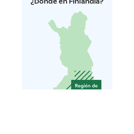
¿Dónde en Finlandia?
elämyksiä Saimaan kauniissa maisemissa.
Tervetuloa kylään Sahanlahteen!