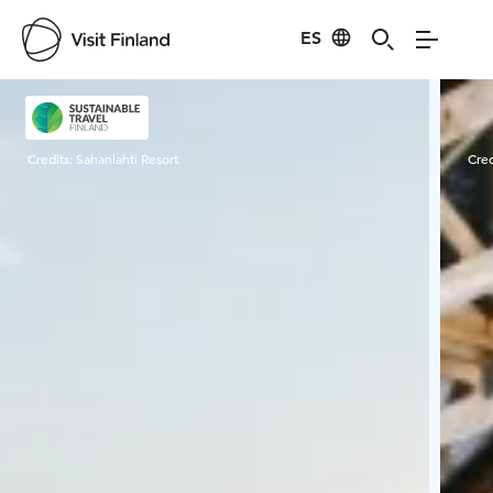
ES
Visit Finland
Credits:
Sahanlahti Resort
Cred