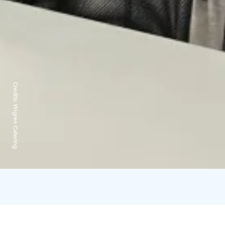
Credits:
Wigren Catering