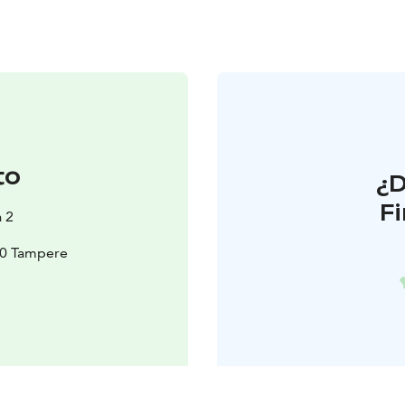
to
¿
F
a 2
00 Tampere