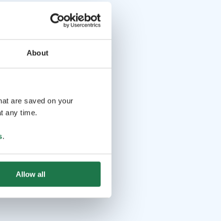
About
that are saved on your
t any time.
s
.
Allow all