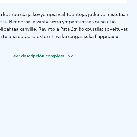
a kotiruokaa ja kevyempiä vaihtoehtoja, jotka valmistetaan
sta. Rennossa ja viihtyisässä ympäristössä voi nauttia
iipahtaa kahville. Ravintola Pata 2:n kokoustilat soveltuvat
rusteluna dataprojektori + valkokangas sekä fläppitaulu.
Leer descripción completa