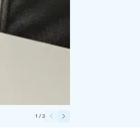
Credits:
WigrenCatering
1
/
3