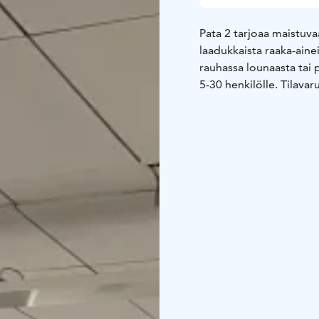
Pata 2 tarjoaa maistuva
laadukkaista raaka-ainei
rauhassa lounaasta tai p
5-30 henkilölle. Tilava