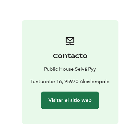
myös maineikkaan Hoedown-yhtyeen jäsen. Omassa
triossa Jere Ijäs ja Monacon työväen palloilijat soittavat
rumpalilegenda Anssi Nykänen, sekä Laika & The
Cosmonautsista ja J.Karjalaisen bändistä tuttu Tom
Nyman.
Samae Koskinen on laulaja ja lauluntekijä, joka on
julkaissut yhdeksän suomenkielistä soololevyä. Hänen
Contacto
tunnetuimpia kappaleitaan ovat Hyvä päivä, Hillitön
elämä, Läski mulkku, Haistakaa persettä ja Nyt on
Public House Selvä Pyy
normaalia olla natsi. Lauluissa käsitellään myös
kantaaottavasti yhteiskunnalilisia aiheita. l Aina on
Tunturintie 16, 95970 Äkäslompolo
itketty on Koskisen esikoisromaani.
Illan aloittaa Ufo, jonka jälkeen molemmat artistit
Visitar el sitio web
esittävät oman setin....ja lienee jotain yhdessäkin?
Laulukerhoissa tapahtuu usein jotain odottamatonta.
Liput ennakkoon 18 €, ovelta 20€.
Tervetuloa!