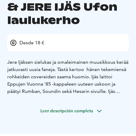
& JERE IJÄS Ufon
laulukerho
Desde 18 €
Jere Ijäksen sielukas ja omaleimainen muusikkous kerää
jatkuvasti uusia faneja. Tästä kertoo hänen tekemiensä
rohkeiden covereiden saama huomio. Ijäs laittoi
Eppujen Vuonna '85 -kappaleen uuteen uskoon ja
päätyi Rumban, Soundin sekä Hesarin sivuille. Ijäs
tunnetaan tunteikkaista kappaleistaan ja yhdestä
omaleimaisimmista äänistä maassamme. Viime aikoina
Leer descripción completa
hän on keskittynyt erityisesti akustisiin
laulu+kitarasovituksiinsa. Aiempia meriittejä Ijäksellä
on todella monesta eri kokoonpanosta (mm. Jonna
Tervomaa, Eero Raittinen, Tuomo & Markus). Hän on