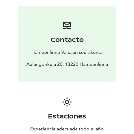
merkitty reitti ja sen varrella olevat pysähdyspaikat,
jotka sisältävät tietoa kohteista, mietiskelytekstejä,
virikkeitä ja rukouksen aiheita.
Rakkauden pyhiinvaelluksen lähtöpaikka on hotellin tai
kylpylän parkkipaikalta. Matkan pituus on noin 4,5
Contacto
kilometriä.
Ota oma aikasi ja etene rauhassa, yksin tai
Hämeenlinna-Vanajan seurakunta
matkakumppanin kanssa.
Aulangonkuja 20, 13220 Hämeenlinna
Estaciones
Experiencia adecuada todo el año