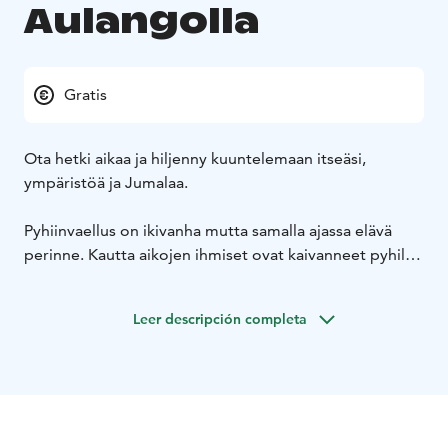
Aulangolla
Gratis
Ota hetki aikaa ja hiljenny kuuntelemaan itseäsi,
ympäristöä ja Jumalaa.
Pyhiinvaellus on ikivanha mutta samalla ajassa elävä
perinne. Kautta aikojen ihmiset ovat kaivanneet pyhille
paikoille ja tehneet matkoja niille. Matkalle motiivit ja
merkitykset antaa vaeltaja itse.
Leer descripción completa
Tämä pyhiinvaellus kutsuu tutkimaan yhteistä matkaa ja
sitä hyvää, mikä yhteistä elämää on kannatellut. Reitti
on suunniteltu kuljettavaksi yhdessä kumppanin kanssa
ja se sisältää virikkeitä keskusteluun.
Pyhiinvaelluksen voit tehdä omatoimisesti Google
Maps -mobiilisovelluksen avulla. Sovellukseen on