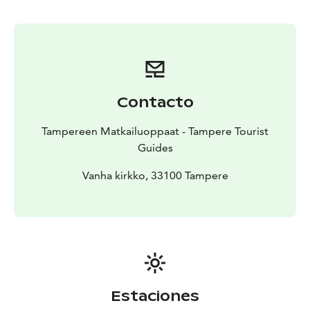
Magni Mundi Oy:ltä sähköpostitse
tampere@magnimundi.fi tai puhelimitse puh. 010 5797
943.
Ilmoitathan ystävällisesti varauspyynnössä seuraavat
tiedot: ryhmän nimi ja henkilömäärä, varaajan
yhteystiedot, toivomasi kierroksen nimi ja kesto,
Contacto
toivomasi ajankohta (päivämäärä ja kellonaika),
opastuskieli, mahdolliset toiveet ja lisätiedot
Tampereen Matkailuoppaat - Tampere Tourist
kierrokseen tai ryhmään liittyen.
Guides
Vanha kirkko, 33100 Tampere
Estaciones