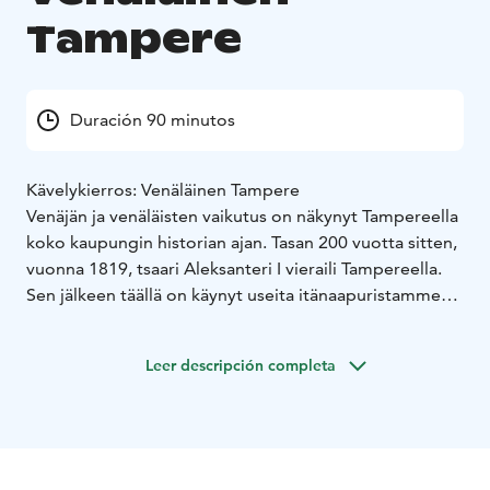
Tampere
Duración 90 minutos
Kävelykierros: Venäläinen Tampere
Venäjän ja venäläisten vaikutus on näkynyt Tampereella
koko kaupungin historian ajan. Tasan 200 vuotta sitten,
vuonna 1819, tsaari Aleksanteri I vieraili Tampereella.
Sen jälkeen täällä on käynyt useita itänaapuristamme
saapuneita merkkihenkilöitä aina keisarista ja
Neuvostoliiton perustajasta lähtien. Venäjä, sen
Leer descripción completa
asukkaat ja kieli näkyvät yhä Tampereella monin tavoin!
Kierros alkaa Keskustorin Vanhalta kirkolta ja päättyy
työväentalolle (Hämeenpuisto 28). Kesto 1,5 tuntia tai
sovittavissa.
Varaukset:
Opastettu kierros Tampereella varataan