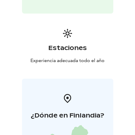
kansalliskirjailijoistamme mm. Elias Lönnrot lähti sieltä
vuonna 1828 ensimmäiselle runonkeruumatkalleen.
Myös kirjailija Juhani Ahon tiedetään vierailleen usein
Hollolan Pappilassa. Kustaa Vaasan kamarikirjuri Jaakko
Teitti mainitsi jo 1550-luvulla mahdollisesti samalla
paikalla tuolloin sijainneen Hollolan Pappilan yhtenä
Ylisen Viipurintien majapaikoista.
Estaciones
Nykyään Hollolan Pappila on yksi Päijät-Hämeen
kauneimmista juhlatiloista, joka soveltuu tyylikkäisiin
Experiencia adecuada todo el año
perhe- ja yritysjuhliin 15–110 hengelle. Ympäri vuoden
palveleva kahvila-ravintola tarjoaa kävijälleen
kokonaisvaltaisen elämyksen kristallikruunujen
loisteessa sekä kesäisin terassilla ja vehreässä puistossa
omenapuiden alla.
¿Dónde en Finlandia?