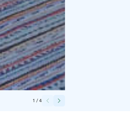
Credits:
Rapion Mylly
1
/
4