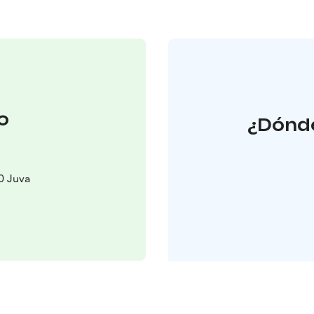
o
¿Dónde
0 Juva