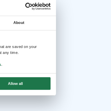
About
that are saved on your
t any time.
s
.
Allow all