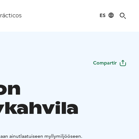
ES
rácticos
Compartir
on
ykahvila
aan ainutlaatuiseen myllymiljööseen.