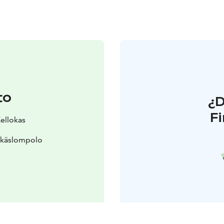
to
¿
F
Kellokas
Äkäslompolo