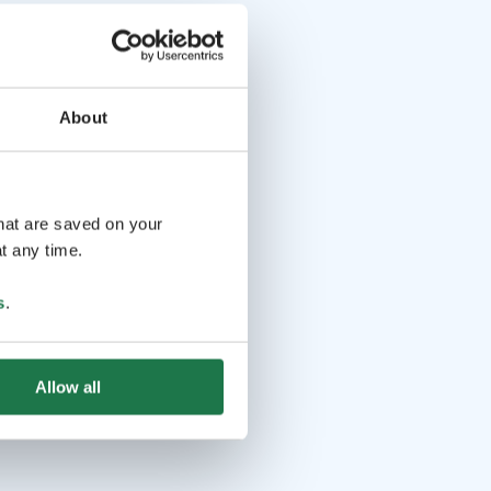
About
that are saved on your
t any time.
s
.
Allow all