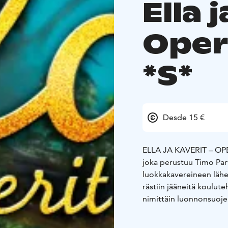
Ella 
Oper
*S*
Desde 15 €
ELLA JA KAVERIT – OP
joka perustuu Timo Parve
luokkakavereineen lähe
rästiin jääneitä koulut
nimittäin luonnonsuoje
metsässä kuitenkin mell
ovela liikemies Isä Yk