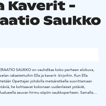
ja Kaverit -
aatio Saukko
ERAATIO SAUKKO on vauhdikas koko perheen elokuva,
lan rakastettuihin Ella ja kaverit -kirjoihin. Kun Ella
tetään Opettajan johdolla metsäretkelle suorittamaan
ehtäviä, he kohtaavat kokonaan uudenlaiset ystävät,
lualueella asuvan hirmu söpön saukkoperheen. Samalla
estää myös ihan toisenlainen otus: lasten vanha tuttu,
si, joka aikoo jyrätä koko metsän uuden lomakeskuksensa