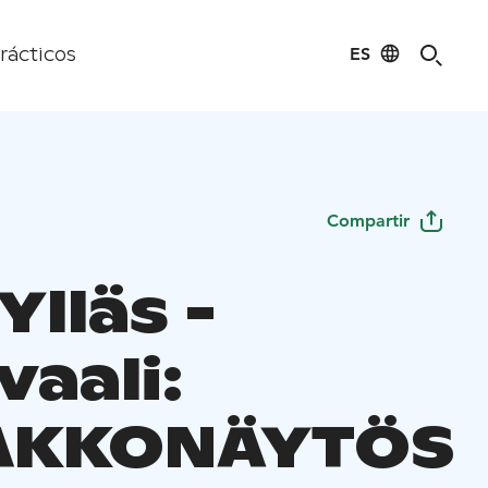
ES
rácticos
Compartir
Ylläs -
vaali:
AKKONÄYTÖS