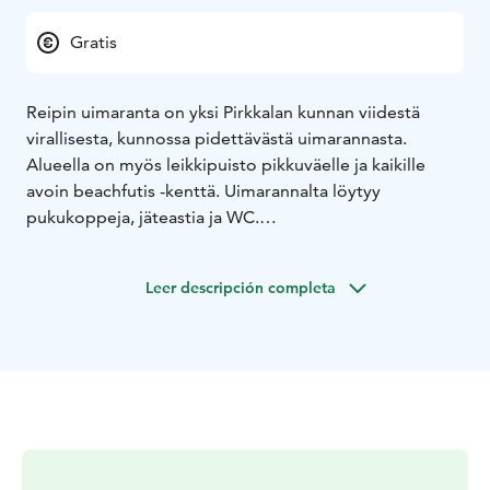
Gratis
Reipin uimaranta on yksi Pirkkalan kunnan viidestä
virallisesta, kunnossa pidettävästä uimarannasta.
Alueella on myös leikkipuisto pikkuväelle ja kaikille
avoin beachfutis -kenttä. Uimarannalta löytyy
pukukoppeja, jäteastia ja WC.
Reipin uimaranta sijaitsee Pyhäjärven rannalla
Reipinniemessä, noin 6 km Pirkkalan keskustasta.
Leer descripción completa
Autolla saapuville on tarjolla pysäköintialue aivan
uimarannan vieressä, Reipintien varressa.