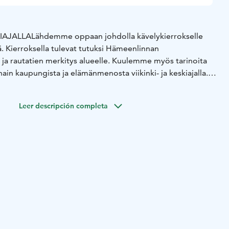
IAJALLA
Lähdemme oppaan johdolla kävelykierrokselle
. Kierroksella tulevat tutuksi Hämeenlinnan
 ja rautatien merkitys alueelle. Kuulemme myös tarinoita
nain kaupungista ja elämänmenosta viikinki- ja keskiajalla.
1800-luvulta kohti Talousvarikon aikaa 1980-luvulle kertoo
riasta. Vanajaveden vastarannalla näemme Hämeen
Leer descripción completa
a Vanhan kaupungin paikan. Matkan varrella pysähdymme
lisen kaupunkipuiston komeita tsaarinpoppeleita. Paluu