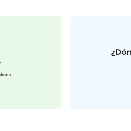
¿Dón
t
linna