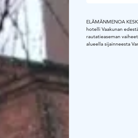
ELÄMÄNMENOA KESK
hotelli Vaakunan edestä
rautatieaseman vaiheet
alueella sijainneesta Va
Sahanniemen aikakausi 
alueen teollisuushisto
keskiaikaisen linnan j
myös ihailemaan Kansal
hotellin pihaan.