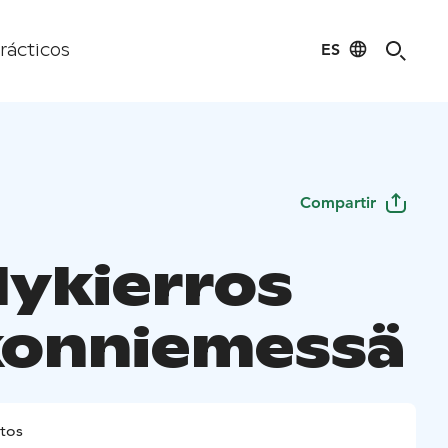
ES
rácticos
Compartir
lykierros
konniemessä
tos