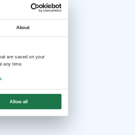
About
that are saved on your
t any time.
s
.
Allow all