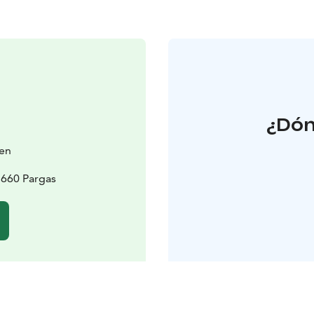
¿Dón
nen
1660 Pargas