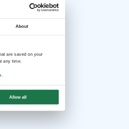
About
that are saved on your
t any time.
s
.
Allow all