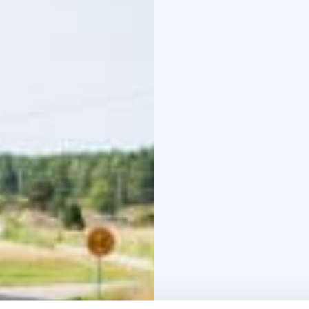
está totalmente abiert
Antonia entre Houtskär 
https://www.finferries.
houtskari-inio.html