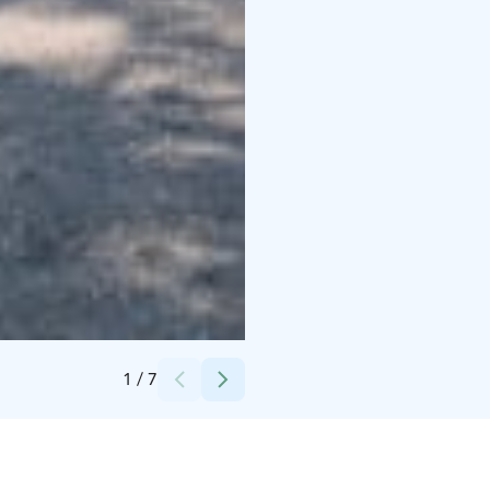
Photo: Juho Kuva, mediabank.businessfinland.fi
1
/
7