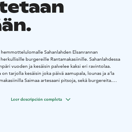
tetaan
ään.
tti hemmottelulomalle Sahanlahden Elsanrannan
 herkullisille burgereille Rantamakasiinille.
Sahanlahdessa
päri vuoden ja kesäisin palvelee kaksi eri ravintolaa.
on tarjolla kesäisin joka päivä aamupala, lounas ja a'la
makasiinilla Saimaa artesaani pitsoja, sekä burgereita.
 verkkokaupastamme tai Sahanlahden ravintola
it ovat voimassa vuoden ostopäivästä ja niitä ei tarvitse
Leer descripción completa