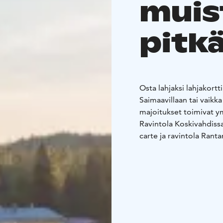
muis
pitk
Osta lahjaksi lahjakor
Saimaavillaan tai vaikka
majoitukset toimivat ym
Ravintola Koskivahdissa 
carte ja ravintola Ranta
Voit ostaa lahjakortin
Koskivahdista.
Lahjakort
käyttää kerralla.