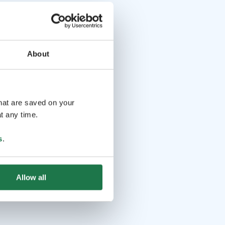
About
that are saved on your
t any time.
s
.
Allow all