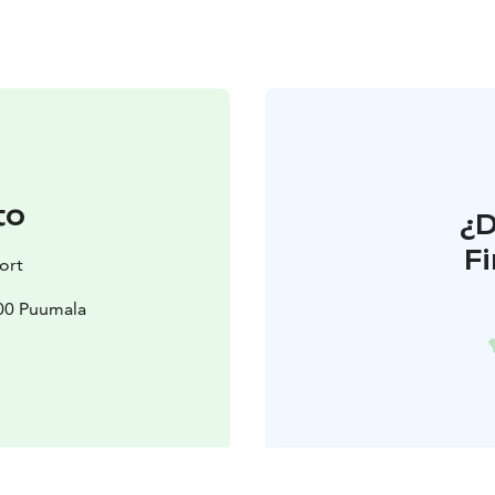
to
¿
F
ort
200 Puumala