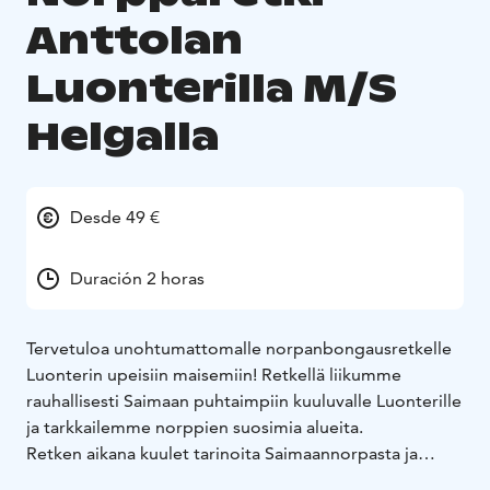
Anttolan
Luonterilla M/S
Helgalla
Desde 49 €
Duración 2 horas
Tervetuloa unohtumattomalle norpanbongausretkelle
Luonterin upeisiin maisemiin! Retkellä liikumme
rauhallisesti Saimaan puhtaimpiin kuuluvalle Luonterille
ja tarkkailemme norppien suosimia alueita.
Retken aikana kuulet tarinoita Saimaannorpasta ja
alueen luonnosta. Parhaimmillaan pääsemme