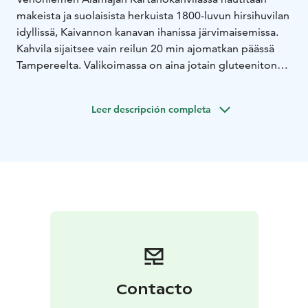
makeista ja suolaisista herkuista 1800-luvun hirsihuvilan
idyllissä, Kaivannon kanavan ihanissa järvimaisemissa.
Kahvila sijaitsee vain reilun 20 min ajomatkan päässä
Tampereelta. Valikoimassa on aina jotain gluteenitonta
sekä maidotonta, ja lisäksi kaikki tarjottavat ovat
laktoosittomia.
Leer descripción completa
Vehoniemen Alamajalla vietät juhlia ympäri vuoden.
Tilausravintolan tarjoilut valmistuvat aina asiakkaan
toiveet huomioiden omassa keittiössä. Ravintolassa on
anniskeluoikeudet.
Contacto