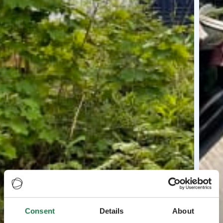
Consent
Details
About