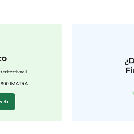
to
¿
F
erifestivaali
56800 IMATRA
 web