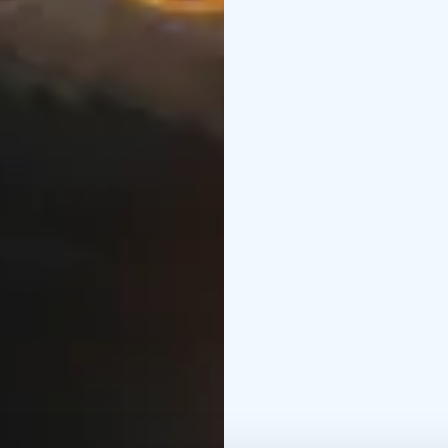
Flow on uskomattoman h
eläimet todella saavat
korostuu musiikki, joka
elokuvakokemus sekä lap
palkintoihin, kruununa
Ohjaus: Gints Zilbalodi
Käsikirjoitus: Gints Zil
Latvia/Belgia/Ranska 2
Katso traileri: //www
Älä missaa tätä sydäntä 
Hiitolanjoen rannalla. 
kanssa!
MAKSUTON TAPAHTU