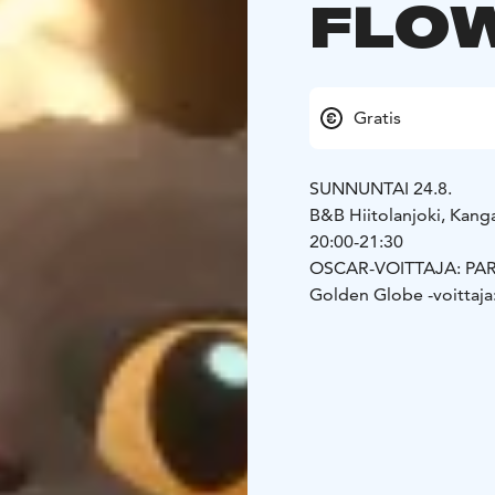
FLO
Gratis
SUNNUNTAI 24.8.
B&B Hiitolanjoki, Kang
20:00-21:30
OSCAR-VOITTAJA: PA
Golden Globe -voittaja
César-voittaja: paras a
European Film Awards -
Rohkea kissa kohtaa su
koiran, väsyneen kapyba
tekevät seikkailuntäyte
kaupunkien – uuden vier