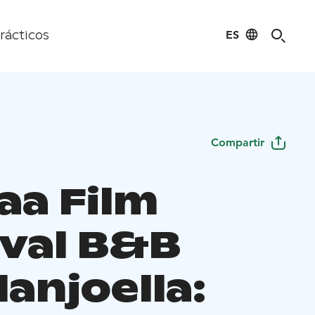
ES
rácticos
Compartir
aa Film
ival B&B
lanjoella: