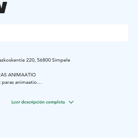
W
askoskentie 220, 56800 Simpele
RAS ANIMAATIO
: paras animaatio
nimaatio
voittaja: paras animaatio
Leer descripción completa
uren hyökyaallon. Kissa pelastautuu veneeseen iloisen
ran, ilkikurisen makin ja äkäisen linnun kanssa. Eläimet
isen matkan läpi upean luonnon ja salaperäisten
aan maailman, jossa yhteistyö ja ystävyys ovat tärkeintä.