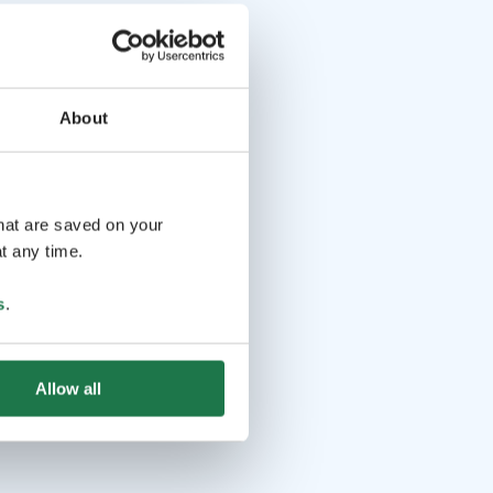
About
that are saved on your
t any time.
s
.
Allow all