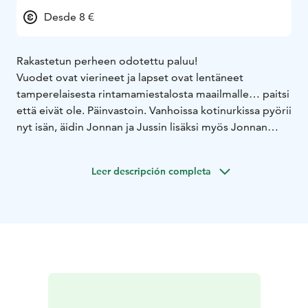
Desde 8 €
Rakastetun perheen odotettu paluu!
Vuodet ovat vierineet ja lapset ovat lentäneet
tamperelaisesta rintamamiestalosta maailmalle… paitsi
että eivät ole. Päinvastoin. Vanhoissa kotinurkissa pyörii
nyt isän, äidin Jonnan ja Jussin lisäksi myös Jonnan
poika Junnu. Jonnan ja Junnun on houkutellut Oulusta
kotiin Tampesteriin piakkoin tyhjäksi jäävä kotitalo.
Leer descripción completa
Eläkeiässä olevat vanhemmat ovat nimittäin aikeissa
muuttaa Espanjaan - heti kun isä vain saa kerrotuksi
työnantajalleen, että lopettaa taksikuskin hommat. Isän
suunnitelmat mullistuvat kuitenkin kertaheitolla, kun
isäntä hankkii taksifirmaansa uuden kulkupelin,
luksusluokan Mersun kaikilla herkuilla. Eläke, Espanja,
vaimo ja terve järki haihtuvat päästä, kun isällä on enää
yksi pakkomielteinen päämäärä: päästä edes kerran