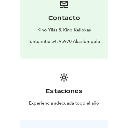
himoitun Mersun rattiin. Lopulta unelma toteutuu,
mutta hinta on kallis. Isä huomaa saattaneensa koko
perheen niin pahaan pinteeseen, että siitä voi yrittää
Contacto
selvitä vain varastamalla kuolleen miehen salkun.
Kino Ylläs & Kino Kellokas
Tunturintie 54, 95970 Äkäslompolo
Estaciones
Experiencia adecuada todo el año