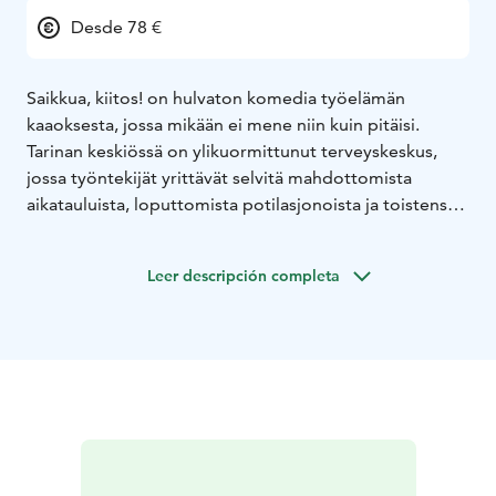
Desde 78 €
Saikkua, kiitos! on hulvaton komedia työelämän
kaaoksesta, jossa mikään ei mene niin kuin pitäisi.
Tarinan keskiössä on ylikuormittunut terveyskeskus,
jossa työntekijät yrittävät selvitä mahdottomista
aikatauluista, loputtomista potilasjonoista ja toistensa
hermoista.
Kun sairauslomat, väärinkäsitykset ja
työpaikan sisäiset kuviot alkavat kasautua, syntyy farssi,
Leer descripción completa
joka osuu suoraan hermoon kaikille, jotka ovat joskus
olleet töissä… tai saikulla.
Lavalla loistavat näyttelijät Ville Keskilä, Kalle
Pylvänäinen sekä Antti Peltola.
Teatteriravintola ILO esittää:
La 28.11. klo 18 Saikkua kiitos! Osa 1
Klo 18 Show &
dinner